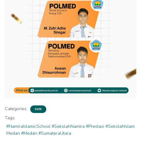
Categories:
SMK
Tags:
#NamiraIslamicSchool #SekolahNamira #Prestasi #SekolahIslam
Medan #Medan #SumateraUtara