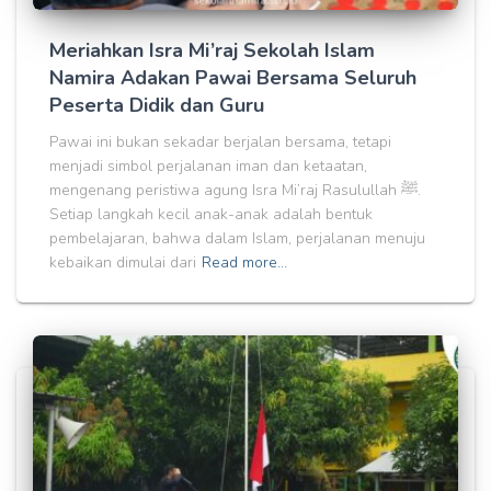
Meriahkan Isra Mi’raj Sekolah Islam
Namira Adakan Pawai Bersama Seluruh
Peserta Didik dan Guru
Pawai ini bukan sekadar berjalan bersama, tetapi
menjadi simbol perjalanan iman dan ketaatan,
mengenang peristiwa agung Isra Mi’raj Rasulullah ﷺ.
Setiap langkah kecil anak-anak adalah bentuk
pembelajaran, bahwa dalam Islam, perjalanan menuju
kebaikan dimulai dari
Read more…