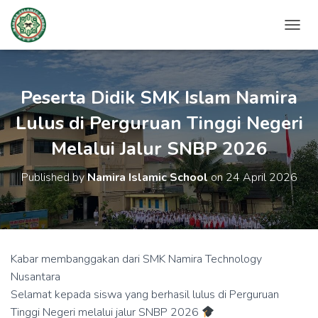
T
O
G
G
L
Peserta Didik SMK Islam Namira
E
N
Lulus di Perguruan Tinggi Negeri
A
Melalui Jalur SNBP 2026
V
I
G
Published by
Namira Islamic School
on
24 April 2026
A
T
I
O
N
Kabar membanggakan dari SMK Namira Technology
Nusantara
Selamat kepada siswa yang berhasil lulus di Perguruan
Tinggi Negeri melalui jalur SNBP 2026