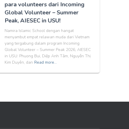
para volunteers dari Incoming
Global Volunteer – Summer
Peak, AIESEC in USU!
Namira Islamic School dengan hangat
menyambut empat relawan muda dari Vietnam
yang tergabung dalam program Incoming
Global Volunteer – Summer Peak 2026, AIESEC
in USU: Phuong Bui, Diệp Anh Tâm, Nguyễn Thị
Kim Duyên, dan
Read more…