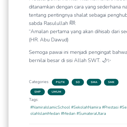
ditanamkan dengan cara yang sederhana nam
tentang pentingnya shalat sebagai pengh
sabda Rasulullah ﷺ:
“Amalan pertama yang akan dihisab dari se
(HR. Abu Dawud)
Semoga pawai ini menjadi pengingat bahwa 
bernilai besar di sisi Allah SWT. 🌙✨
Categories:
PG/TK
SD
SMA
SMK
SMP
UMUM
Tags:
#NamiraIslamicSchool #SekolahNamira #Prestasi #Se
olahIslamMedan #Medan #SumateraUtara