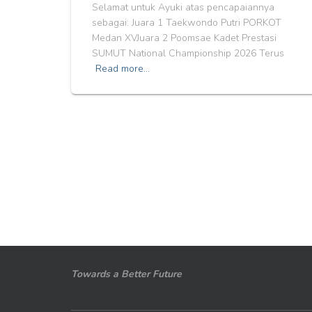
Selamat untuk Ayuki atas pencapaiannya
sebagai: Juara 1 Taekwondo Putri PORKOT
Medan XVJuara 2 Poomsae Kadet Prestasi
SUMUT National Championship 2026 Terus
Read more…
Towards a Better Future