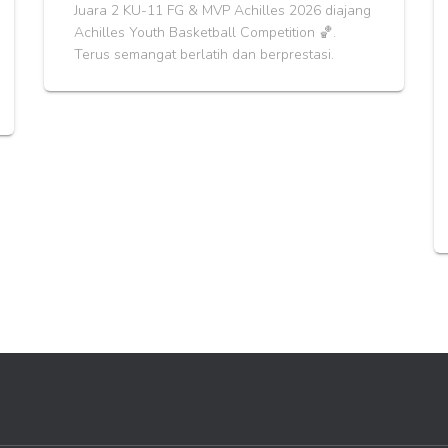
Juara 2 KU-11 FG & MVP Achilles 2026 diajang
Achilles Youth Basketball Competition 🏀.
Terus semangat berlatih dan berprestasi.