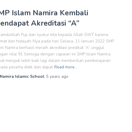
MP Islam Namira Kembali
endapat Akreditasi “A”
amdulillah Puji dan syukur kita kepada Allah SWT karena
mat dan hidayah-Nya pada hari Selasa, 11 Januari 2022 SMP
am Namira berhasil meraih akreditasi predikat “A” unggul
gan nilai 91 Semoga dengan capaian ini SMP Islam Namira
at menjadi lebih baik lagi dalam memberikan pembelajaran
ada peserta didik dan dapat
Read more…
Namira Islamic School
,
5 years
ago