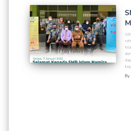
S
M
Alh
rah
Isl
den
dap
kep
By