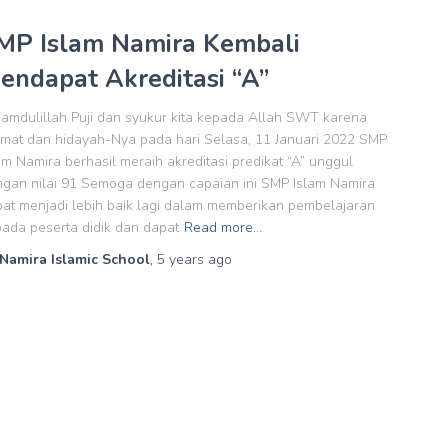
MP Islam Namira Kembali
endapat Akreditasi “A”
amdulillah Puji dan syukur kita kepada Allah SWT karena
mat dan hidayah-Nya pada hari Selasa, 11 Januari 2022 SMP
am Namira berhasil meraih akreditasi predikat “A” unggul
gan nilai 91 Semoga dengan capaian ini SMP Islam Namira
at menjadi lebih baik lagi dalam memberikan pembelajaran
ada peserta didik dan dapat
Read more…
Namira Islamic School
,
5 years
ago