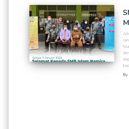
S
M
Alh
rah
Isl
den
dap
kep
By