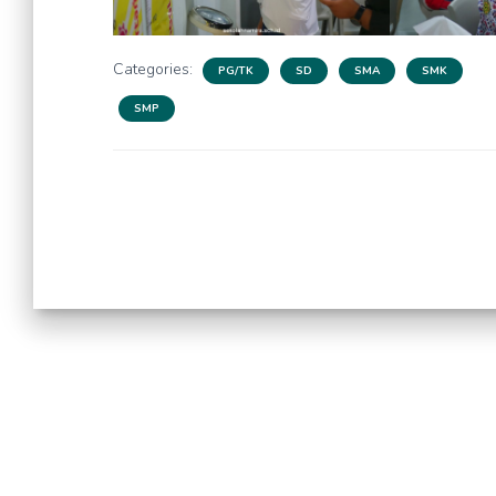
Categories:
PG/TK
SD
SMA
SMK
SMP