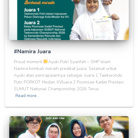
#Namira Juara
Proud moment
Ayuki Putri Syarifah – SMP Islam
Namira kembali meraih predikat juara. Selamat untuk
Ayuki atas pencapaiannya sebagai: Juara 1 Taekwondo
Putri PORKOT Medan XVJuara 2 Poomsae Kadet Prestasi
SUMUT National Championship 2026 Terus
Read more…