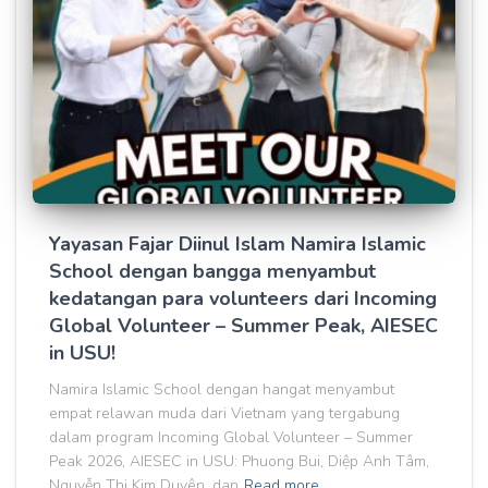
Yayasan Fajar Diinul Islam Namira Islamic
School dengan bangga menyambut
kedatangan para volunteers dari Incoming
Global Volunteer – Summer Peak, AIESEC
in USU!
Namira Islamic School dengan hangat menyambut
empat relawan muda dari Vietnam yang tergabung
dalam program Incoming Global Volunteer – Summer
Peak 2026, AIESEC in USU: Phuong Bui, Diệp Anh Tâm,
Nguyễn Thị Kim Duyên, dan
Read more…