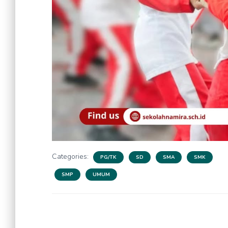
Categories:
PG/TK
SD
SMA
SMK
SMP
UMUM