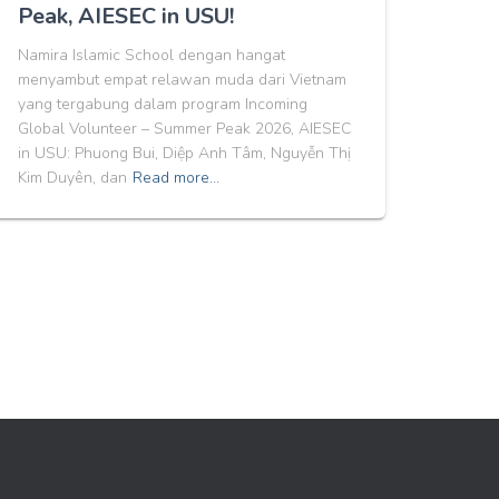
Peak, AIESEC in USU!
Namira Islamic School dengan hangat
menyambut empat relawan muda dari Vietnam
yang tergabung dalam program Incoming
Global Volunteer – Summer Peak 2026, AIESEC
in USU: Phuong Bui, Diệp Anh Tâm, Nguyễn Thị
Kim Duyên, dan
Read more…