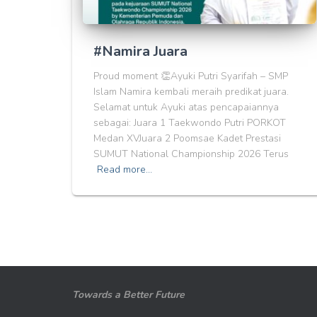
#Namira Juara
Proud moment 👏Ayuki Putri Syarifah – SMP
Islam Namira kembali meraih predikat juara.
Selamat untuk Ayuki atas pencapaiannya
sebagai: Juara 1 Taekwondo Putri PORKOT
Medan XVJuara 2 Poomsae Kadet Prestasi
SUMUT National Championship 2026 Terus
Read more…
Towards a Better Future