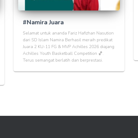
#Namira Juara
Selamat untuk ananda Fariz Hafizhan Nasution
dari SD Islam Namira Berhasil meraih predikat
Juara 2 KU-11 FG & MVP Achilles 2026 diajang
Achilles Youth Basketball Competition 🏀.
Terus semangat berlatih dan berprestasi.