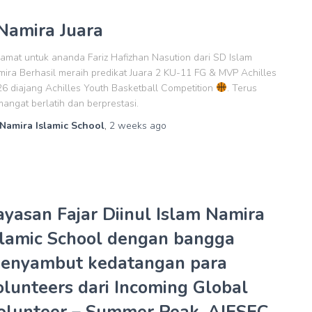
Namira Juara
amat untuk ananda Fariz Hafizhan Nasution dari SD Islam
ira Berhasil meraih predikat Juara 2 KU-11 FG & MVP Achilles
6 diajang Achilles Youth Basketball Competition
. Terus
angat berlatih dan berprestasi.
Namira Islamic School
,
2 weeks
ago
ayasan Fajar Diinul Islam Namira
slamic School dengan bangga
enyambut kedatangan para
olunteers dari Incoming Global
olunteer – Summer Peak, AIESEC