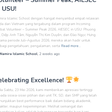
n USU!
mira Islamic School dengan hangat menyambut empat relawan
a dari Vietnam yang tergabung dalam program Incoming
bal Volunteer – Summer Peak 2026, AIESEC in USU: Phuong
, Diệp Anh Tâm, Nguyễn Thị Kim Duyên, dan Đào Ngọc Hưng.
ama periode Juli–Agustus 2026, mereka akan hadir untuk
bagi pengetahuan, pengalaman, serta
Read more…
Namira Islamic School
,
2 weeks
ago
elebrating Excellence!
a Sabtu, 23 Mei 2026, kami memberikan apresiasi tertinggi
ada siswa-siswi pilihan dari unit TK, SD, dan SMP yang telah
unjukkan best performance baik dalam bidang akademik,
akter, maupun kepemimpinan. Melihat semangat dan
andirian kalian adalah kebanggaan tersendiri bagi kami.