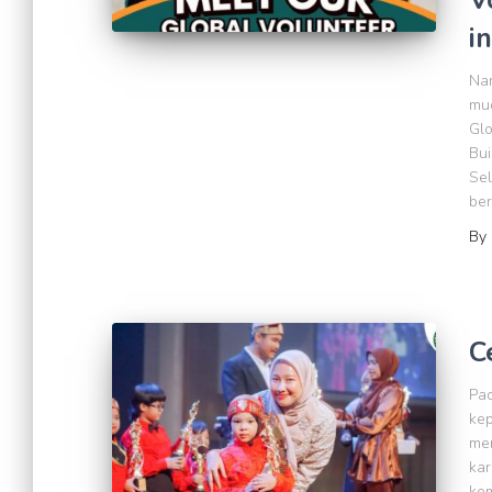
i
Na
mud
Glo
Bui
Sel
ber
By
C
Pad
kep
men
kar
kem