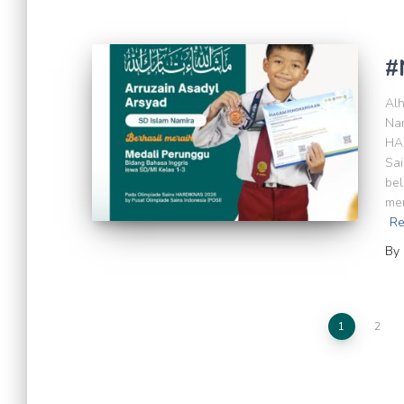
#
Alh
Nam
HA
Sai
bel
men
Re
By
Posts
1
2
pagination