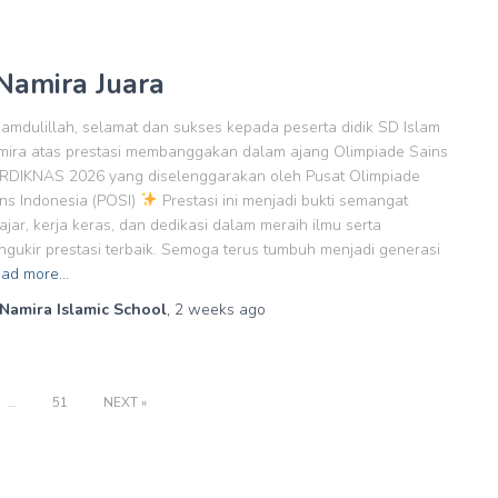
Namira Juara
amdulillah, selamat dan sukses kepada peserta didik SD Islam
ira atas prestasi membanggakan dalam ajang Olimpiade Sains
RDIKNAS 2026 yang diselenggarakan oleh Pusat Olimpiade
ns Indonesia (POSI)
Prestasi ini menjadi bukti semangat
ajar, kerja keras, dan dedikasi dalam meraih ilmu serta
gukir prestasi terbaik. Semoga terus tumbuh menjadi generasi
ad more…
Namira Islamic School
,
2 weeks
ago
…
51
NEXT