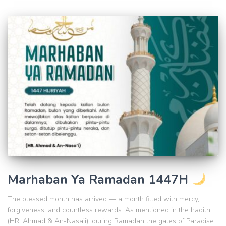
Marhaban Ya Ramadan 1447H
The blessed month has arrived — a month filled with mercy,
forgiveness, and countless rewards. As mentioned in the hadith
(HR. Ahmad & An-Nasa’i), during Ramadan the gates of Paradise