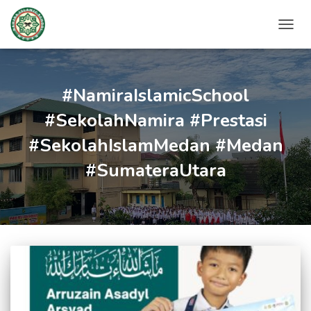
TOGG
NAVIG
#NamiraIslamicSchool
#SekolahNamira #Prestasi
#SekolahIslamMedan #Medan
#SumateraUtara