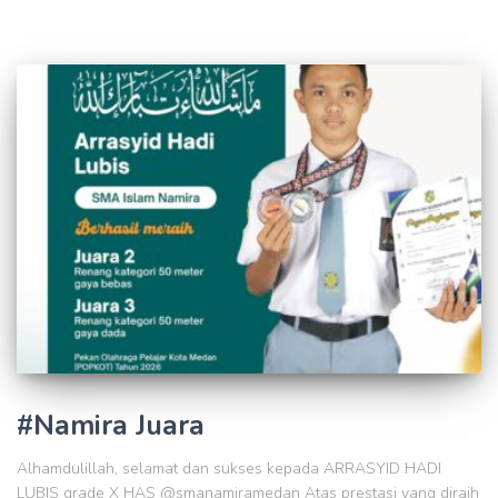
#Namira Juara
Alhamdulillah, selamat dan sukses kepada ARRASYID HADI
LUBIS grade X HAS @smanamiramedan Atas prestasi yang diraih