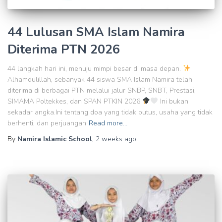
44 Lulusan SMA Islam Namira
Diterima PTN 2026
44 langkah hari ini, menuju mimpi besar di masa depan.
Alhamdulillah, sebanyak 44 siswa SMA Islam Namira telah
diterima di berbagai PTN melalui jalur SNBP, SNBT, Prestasi,
SIMAMA Poltekkes, dan SPAN PTKIN 2026
Ini bukan
sekadar angka.Ini tentang doa yang tidak putus, usaha yang tidak
berhenti, dan perjuangan
Read more…
By
Namira Islamic School
,
2 weeks
ago