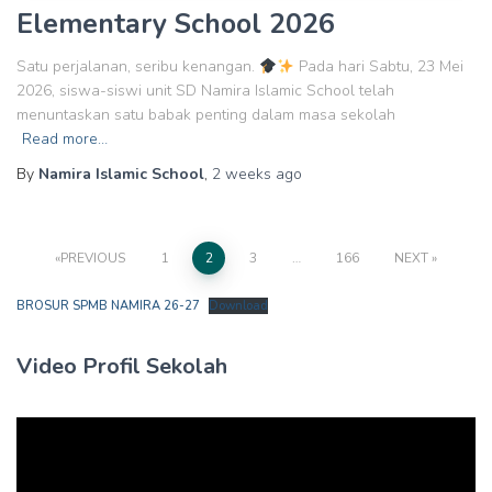
Elementary School 2026
Satu perjalanan, seribu kenangan.
Pada hari Sabtu, 23 Mei
2026, siswa-siswi unit SD Namira Islamic School telah
menuntaskan satu babak penting dalam masa sekolah
Read more…
By
Namira Islamic School
,
2 weeks
ago
Posts
PREVIOUS
1
2
3
…
166
NEXT
pagination
BROSUR SPMB NAMIRA 26-27
Download
Video Profil Sekolah