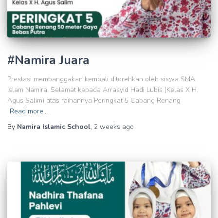
#Namira Juara
Prestasi membanggakan kembali ditorehkan oleh siswa SMA
Islam Namira. Selamat kepada Arrasyid Hadi Lubis (Kelas X H.
Agus Salim) atas raihannya Peringkat 5 Cabang Renang
Read more…
By
Namira Islamic School
,
2 weeks
ago