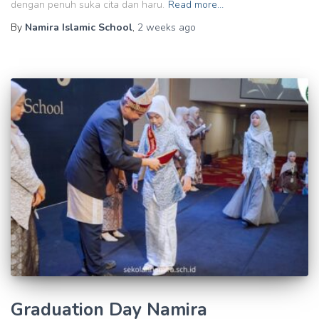
dengan penuh suka cita dan haru.
Read more…
By
Namira Islamic School
,
2 weeks
ago
Graduation Day Namira