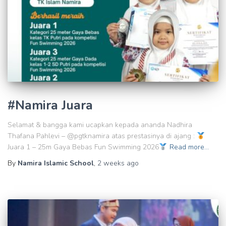
#Namira Juara
Selamat & bangga kami ucapkan kepada ananda Nadhira
Thafana Pahlevi – @pgtknamira atas prestasinya di ajang :
Juara 1 – 25m Gaya Bebas Fun Swimming 2026
Read more…
By
Namira Islamic School
,
2 weeks
ago