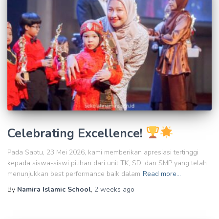
Celebrating Excellence!
Pada Sabtu, 23 Mei 2026, kami memberikan apresiasi tertinggi
kepada siswa-siswi pilihan dari unit TK, SD, dan SMP yang telah
menunjukkan best performance baik dalam
Read more…
By
Namira Islamic School
,
2 weeks
ago