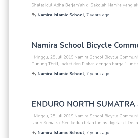
Shalat Idul Adha Berjam’ah di Sekolah Namira yang a
By
Namira Islamic School
,
7 years
ago
Namira School Bicycle Comm
Minggu, 28 Juli 2019 Namira School Bicycle Communit
Gunung Thrill, Jacket dan Plakat. dengan harga 1 unit
By
Namira Islamic School
,
7 years
ago
ENDURO NORTH SUMATRA S
Minggu, 28 Juli 2019 Namira School Bicycle Communi
North Sumatra. Seri kedua telah tuntas digelar di Des
By
Namira Islamic School
,
7 years
ago