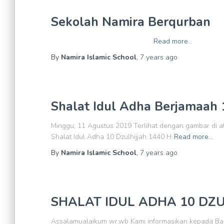
Sekolah Namira Berqurban
Read more…
By
Namira Islamic School
,
7 years
ago
Shalat Idul Adha Berjamaah 
Minggu, 11 Agustus 2019 Terlihat dengan gambar di at
Shalat Idul Adha 10 Dzulhijjah 1440 H
Read more…
By
Namira Islamic School
,
7 years
ago
SHALAT IDUL ADHA 10 DZU
Assalamualaikum wr.wb Kami informasikan kepada Bap