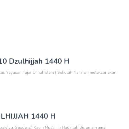
10 Dzulhijjah 1440 H
as Yayasan Fajar Diinul Islam ( Sekolah Namira ) melaksanakan
LHIJJAH 1440 H
ak/Ibu, Saudara/I Kaum Muslimin Hadirilah Beramai-ramai