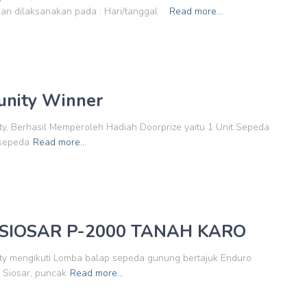
kan dilaksanakan pada : Hari/tanggal
Read more…
unity Winner
y, Berhasil Memperoleh Hadiah Doorprize yaitu 1 Unit Sepeda
 sepeda
Read more…
IOSAR P-2000 TANAH KARO
ty mengikuti Lomba balap sepeda gunung bertajuk Enduro
a Siosar, puncak
Read more…