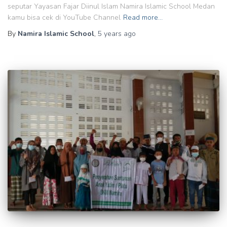
seputar Yayasan Fajar Diinul Islam Namira Islamic School Medan
kamu bisa cek di YouTube Channel
Read more…
By
Namira Islamic School
,
5 years
ago