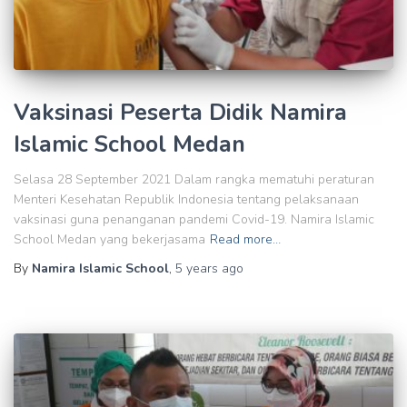
Vaksinasi Peserta Didik Namira
Islamic School Medan
Selasa 28 September 2021 Dalam rangka mematuhi peraturan
Menteri Kesehatan Republik Indonesia tentang pelaksanaan
vaksinasi guna penanganan pandemi Covid-19. Namira Islamic
School Medan yang bekerjasama
Read more…
By
Namira Islamic School
,
5 years
ago