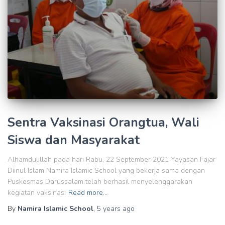
Sentra Vaksinasi Orangtua, Wali
Siswa dan Masyarakat
Alhamdulillah pada hari Rabu, 22 September 2021 Yayasan Fajar
Diinul Islam Namira Islamic School yang bekerja sama dengan
Puskesmas Darussalam telah berhasil menyelenggarakan
kegiatan vaksinasi
Read more…
By
Namira Islamic School
,
5 years
ago