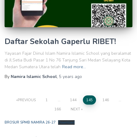
Daftar Sekolah Gaperlu RIBET!
Yayasan Fajar Diinul Islam Namira Islamic School yang beralamat
di Jl.Setia Budi Pasar 1 No 76 Tanjung Sari Medan Selayang Kota
Medan Sumatera Utara telah
Read more…
By
Namira Islamic School
,
5 years
ago
Posts
PREVIOUS
1
…
144
145
146
…
166
NEXT
pagination
BROSUR SPMB NAMIRA 26-27
Download